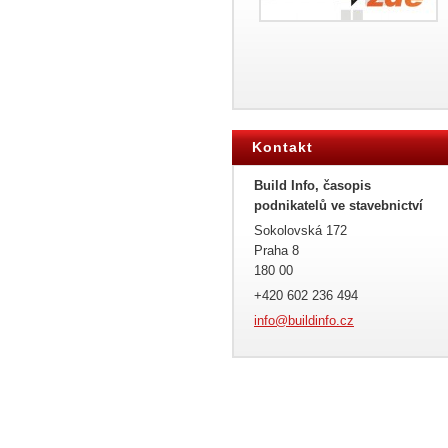
Kontakt
Build Info, časopis
podnikatelů ve stavebnictví
Sokolovská 172
Praha 8
180 00
+420 602 236 494
info@bui
ldinfo.c
z