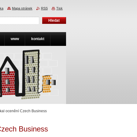
nka
Mapa stránek
RSS
Tisk
www
kontakt
kal ocenění Czech Business
Czech Business