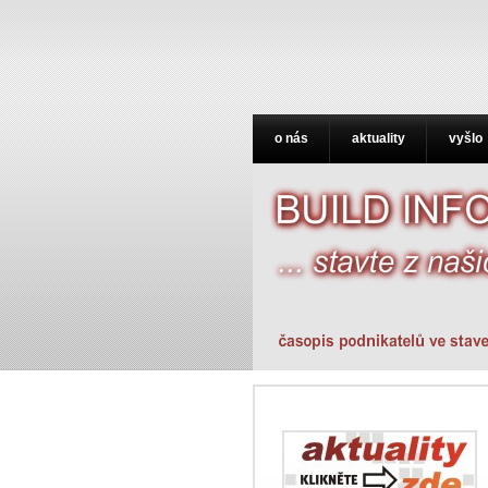
o nás
aktuality
vyšlo