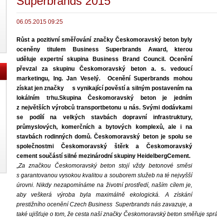
Superbrands 2015
06.05.2015 09:25
Růst a pozitivní směřování značky Českomoravský beton byly
oceněny titulem Business Superbrands
Award, kterou
uděluje
expertní skupina Business Brand Council. Ocenění
převzal za skupinu Českomoravský beton a. s.
vedoucí
marketingu
, Ing. Jan Veselý. Ocenění Superbrands mohou
získat jen značky s vynikající pověstí a silným postavením na
lokálním trhu.Skupina Českomoravský beton je jedním
z největších výrobců transportbetonu u nás. Svými dodávkami
se podílí na velkých stavbách dopravní infrastruktury,
průmyslových, komerčních a bytových komplexů, ale i na
stavbách rodinných domů.
Českomoravský beton je
spolu se
společnostmi Českomoravský štěrk a
Českomoravský
cement
součástí silné mezinárodní skupiny HeidelbergCement
.
„
Za značkou Českomoravský beton stojí vždy betonové směsi
s garantovanou vysokou kvalitou a souborem služeb na té nejvyšší
úrovni. Nikdy nezapomínáme na životní prostředí, naším cílem je,
aby veškerá výroba byla maximálně ekologická. A získání
prestižního ocenění Czech Business Superbrands nás zavazuje, a
také ujišťuje o tom, že cesta naší značky Českomoravský beton směřuje s