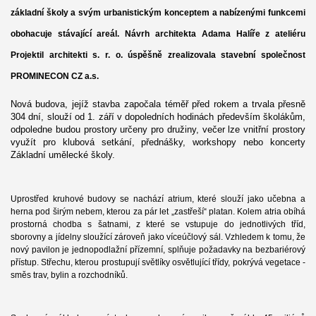
základní školy a svým urbanistickým konceptem a nabízenými funkcemi
obohacuje stávající areál. Návrh architekta Adama Halíře z ateliéru
Projektil architekti s. r. o. úspěšně zrealizovala stavební společnost
PROMINECON CZ
a.s.
Nová budova, jejíž stavba započala téměř před rokem a trvala přesně
304 dní, slouží od 1. září v dopoledních hodinách především školákům,
odpoledne budou prostory určeny pro družiny, večer lze vnitřní prostory
využít pro klubová setkání, přednášky, workshopy nebo koncerty
Základní umělecké školy.
Uprostřed kruhové budovy se nachází atrium, které slouží jako učebna a
herna pod širým nebem, kterou za pár let „zastřeší“ platan. Kolem atria obíhá
prostorná chodba s šatnami, z které se vstupuje do jednotlivých tříd,
sborovny a jídelny sloužící zároveň jako víceúčlový sál. Vzhledem k tomu, že
nový pavilon je jednopodlažní přízemní, splňuje požadavky na bezbariérový
přístup. Střechu, kterou prostupují světlíky osvětlující třídy, pokrývá vegetace -
směs trav, bylin a rozchodníků.