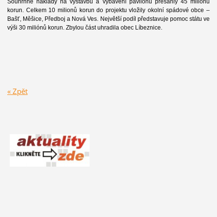
Souhrnné náklady na výstavbu a vybavení pavilonu přesáhly 45 miliónů
korun. Celkem 10 milionů korun do projektu vložily okolní spádové obce –
Bašť, Měšice, Předboj a Nová Ves. Největší podíl představuje pomoc státu ve
výši 30 miliónů korun. Zbylou část uhradila obec Líbeznice.
« Zpět