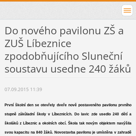
Do nového pavilonu ZŠ a
ZUŠ Líbeznice
zpodobňujícího Sluneční
soustavu usedne 240 žáků
07.09.2015 11:39
První školní den se otevřely dveře nově postaveného pavilonu prvního
stupně zákůladní školy v Líbeznicích. Do lavic zde usedlo 240 dětí a
školáků z Líbeznic a okolních obcí. Škola tak novým objektem navýšila
svou kapacitu na 840 žáků. Novostavba pavilonu je umístěna v zahradě