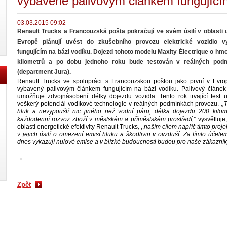
vybavené palivovým článkem fungující
03.03.2015 09:02
Renault Trucks a Francouzská pošta pokračují ve svém úsilí v oblasti u
Evropě plánují uvést do zkušebního provozu elektrické vozidlo 
fungujícím na bázi vodíku. Dojezd tohoto modelu Maxity Électrique o hmo
kilometrů a po dobu jednoho roku bude testován v reálných pod
(department Jura).
Renault Trucks ve spolupráci s Francouzskou poštou jako první v Evrop
vybavený palivovým článkem fungujícím na bázi vodíku. Palivový článek
umožňuje zdvojnásobení délky dojezdu vozidla. Tento rok trvající test
veškerý potenciál vodíkové technologie v reálných podmínkách provozu.
,,
hluk a nevypouští nic jiného než vodní páru; délka dojezdu 200 kilome
každodenní rozvoz zboží v městském a příměstském prostředí,"
vysvětluje,
oblasti energetické efektivity Renault Trucks
,
,,
naším cílem napříč tímto proj
v jejich úsilí o omezení emisí hluku a škodlivin v ovzduší. Za tímto účelem
dnes vykazují nulové emise a v blízké budoucnosti budou pro naše zákazní
Zpět