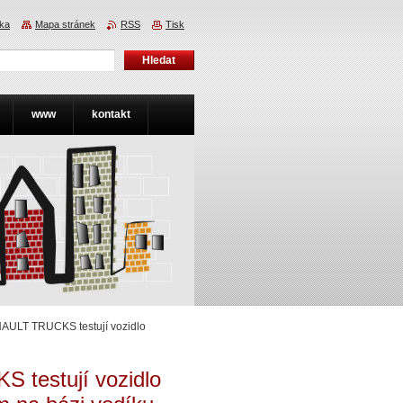
nka
Mapa stránek
RSS
Tisk
www
kontakt
AULT TRUCKS testují vozidlo
 testují vozidlo