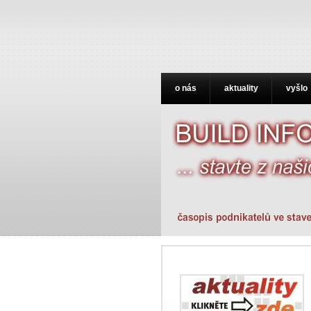
o nás
aktuality
vyšlo