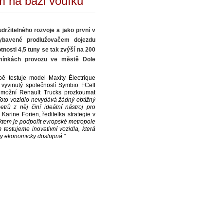
m na bázi vodíku
držitelného rozvoje a jako první v
vybavené prodlužovačem dojezdu
tnosti 4,5 tuny se tak zvýší na 200
mínkách provozu ve městě Dole
ě testuje model Maxity Électrique
 vyvinutý společností Symbio FCell
 umožní Renault Trucks prozkoumat
Toto vozidlo nevydává žádný obtížný
trů z něj činí ideální nástroj pro
 Karine Forien, ředitelka strategie v
ektem je podpořit evropské metropole
 testujeme inovativní vozidla, která
ky ekonomicky dostupná.
"