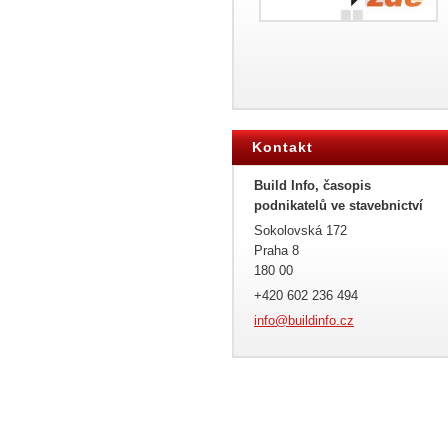
Kontakt
Build Info, časopis
podnikatelů ve stavebnictví
Sokolovská 172
Praha 8
180 00
+420 602 236 494
info@bui
ldinfo.c
z