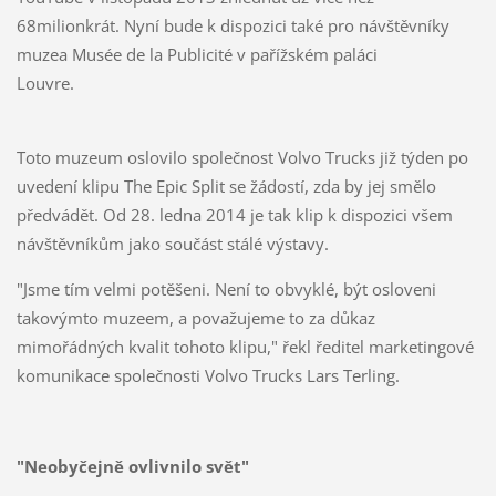
68milionkrát. Nyní bude k dispozici také pro návštěvníky
muzea Musée de la Publicité v pařížském paláci
Louvre.
Toto muzeum oslovilo společnost Volvo Trucks již týden po
uvedení klipu The Epic Split se žádostí, zda by jej smělo
předvádět. Od 28. ledna 2014 je tak klip k dispozici všem
návštěvníkům jako součást stálé výstavy.
"Jsme tím velmi potěšeni. Není to obvyklé, být osloveni
takovýmto muzeem, a považujeme to za důkaz
mimořádných kvalit tohoto klipu," řekl ředitel marketingové
komunikace společnosti Volvo Trucks Lars Terling.
"Neobyčejně ovlivnilo svět"