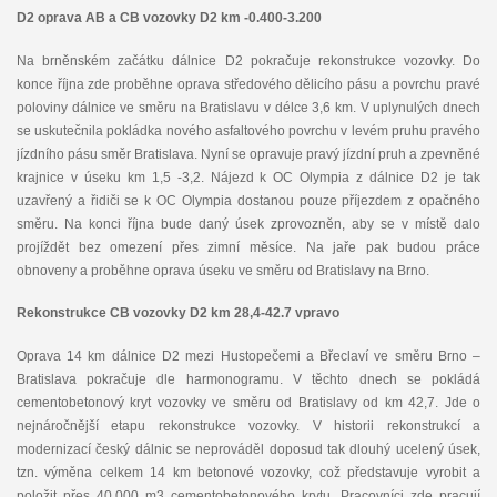
D2 oprava AB a CB vozovky D2 km -0.400-3.200
Na brněnském začátku dálnice D2 pokračuje rekonstrukce vozovky. Do
konce října zde proběhne oprava středového dělicího pásu a povrchu pravé
poloviny dálnice ve směru na Bratislavu v délce 3,6 km. V uplynulých dnech
se uskutečnila pokládka nového asfaltového povrchu v levém pruhu pravého
jízdního pásu směr Bratislava. Nyní se opravuje pravý jízdní pruh a zpevněné
krajnice v úseku km 1,5 -3,2. Nájezd k OC Olympia z dálnice D2 je tak
uzavřený a řidiči se k OC Olympia dostanou pouze příjezdem z opačného
směru. Na konci října bude daný úsek zprovozněn, aby se v místě dalo
projíždět bez omezení přes zimní měsíce. Na jaře pak budou práce
obnoveny a proběhne oprava úseku ve směru od Bratislavy na Brno.
Rekonstrukce CB vozovky D2 km 28,4-42.7 vpravo
Oprava 14 km dálnice D2 mezi Hustopečemi a Břeclaví ve směru Brno –
Bratislava pokračuje dle harmonogramu. V těchto dnech se pokládá
cementobetonový kryt vozovky ve směru od Bratislavy od km 42,7. Jde o
nejnáročnější etapu rekonstrukce vozovky. V historii rekonstrukcí a
modernizací český dálnic se neprováděl doposud tak dlouhý ucelený úsek,
tzn. výměna celkem 14 km betonové vozovky, což představuje vyrobit a
položit přes 40.000 m3 cementobetonového krytu. Pracovníci zde pracují