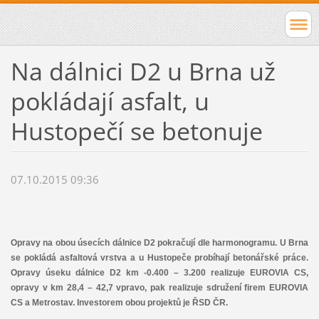
Na dálnici D2 u Brna už
pokládají asfalt, u
Hustopečí se betonuje
07.10.2015 09:36
Opravy na obou úsecích dálnice D2 pokračují dle harmonogramu. U Brna
se pokládá asfaltová vrstva a u Hustopeče probíhají betonářské práce.
Opravy úseku dálnice D2 km -0.400 – 3.200 realizuje EUROVIA CS,
opravy v km 28,4 – 42,7 vpravo, pak realizuje sdružení firem EUROVIA
CS a Metrostav. Investorem obou projektů je ŘSD ČR.