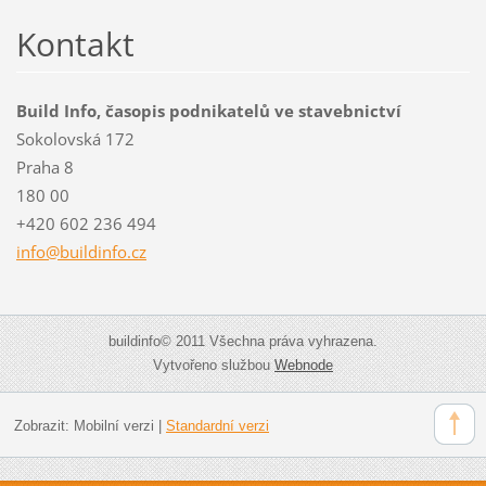
Kontakt
Build Info, časopis podnikatelů ve stavebnictví
Sokolovská 172
Praha 8
180 00
+420 602 236 494
info@bui
ldinfo.c
z
buildinfo© 2011 Všechna práva vyhrazena.
Vytvořeno službou
Webnode
Zobrazit:
Mobilní verzi
|
Standardní verzi