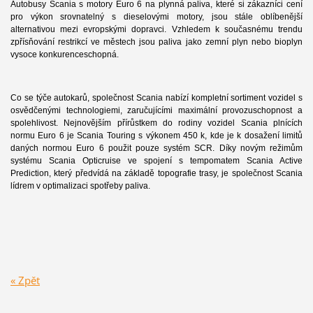
Autobusy Scania s motory Euro 6 na plynná paliva, které si zákazníci cení
pro výkon srovnatelný s dieselovými motory, jsou stále oblíbenější
alternativou mezi evropskými dopravci. Vzhledem k současnému trendu
zpřísňování restrikcí ve městech jsou paliva jako zemní plyn nebo bioplyn
vysoce konkurenceschopná.
Co se týče autokarů, společnost Scania nabízí kompletní sortiment vozidel s
osvědčenými technologiemi, zaručujícími maximální provozuschopnost a
spolehlivost. Nejnovějším přírůstkem do rodiny vozidel Scania plnících
normu Euro 6 je Scania Touring s výkonem 450 k, kde je k dosažení limitů
daných normou Euro 6 použit pouze systém SCR. Díky novým režimům
systému Scania Opticruise ve spojení s tempomatem Scania Active
Prediction, který předvídá na základě topografie trasy, je společnost Scania
lídrem v optimalizaci spotřeby paliva.
« Zpět