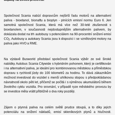
Společnost Scania nabízí dopravcům nejširší řadu motorů na alternativní
paliva - bioetanol, bionaftu a bioplyn - plnících emisní normu Euro 6. Jen
samotná společnost Scania, která má více než 30-leté zkušenosti s
bioetanolem, v současnosti nejdostupnějším alternativním palivem, by
dokázala dodat na trh autobusy s potenciálem na 90-procentní snížení emisí
CO
. Autobusy a autokary Scania jsou k dispozici i se vznětovými motory na
2
paliva jako HVO a RME.
Na výstavě Busworld představí společnost Scania výběr ze své široké
nabídky. Autobus Scania Citywide s hybridním pohonem, který je certifikován
i na alternativní paliva, je ideální pro kombinovanou městskou a příměstskou
dopravu s rychlostí jízdy do 100 kilometrů za hodinu. To dává zákazníkům
možnost investovat do vozidel s menší uhlíkovou stopou s předpokládanou
návratností okolo pěti let, přičemž se počítá i s výměnou akumulátorů během
životního cyklu vozidla. Pro srovnání, v případě ryze městského provozu by
se investice měla vrátit přibližně o dva roky později.
Zájem o plynná paliva na celém světě prudce stoupá, a to díky jejich
potenciálu na snížení nákladů, emisí skleníkových plynů a hlučnosti.