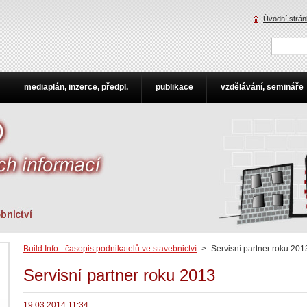
Úvodní strá
mediaplán, inzerce, předpl.
publikace
vzdělávání, semináře
Build Info - časopis podnikatelů ve stavebnictví
>
Servisní partner roku 201
Servisní partner roku 2013
19.03.2014 11:34