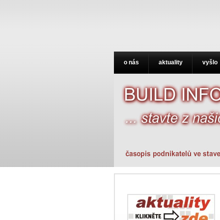
o nás
aktuality
vyšlo