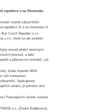
é republice a na Slovensku
skytování služeb zákazníkům
ké republice 21 a na Slovensku 6.
& Bus Czech Republic s.r.o.
 s.r.o., které se ale soutěže
ochyby úroveň plnění náročných
visních procesů, a také
aniků a přijímacích techniků, což
azníky, klade importér MAN
it vůči konkurenci
 zákazníků. Spokojenost
epších rukách, je primární úkol
enci Poprodejních služeb, konané
OTRANS a.s. (České Budějovice),