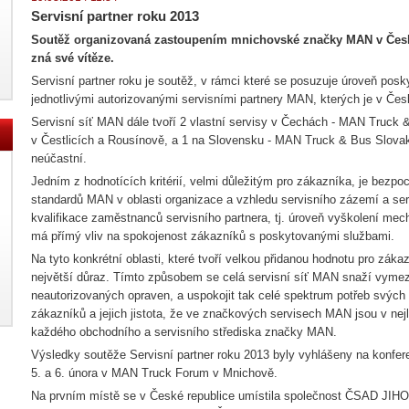
Servisní partner roku 2013
Soutěž organizovaná zastoupením mnichovské značky MAN v Česk
zná své vítěze.
Servisní partner roku je soutěž, v rámci které se posuzuje úroveň po
jednotlivými autorizovanými servisními partnery MAN, kterých je v Čes
Servisní síť MAN dále tvoří 2 vlastní servisy v Čechách - MAN Truck 
v Čestlicích a Rousínově, a 1 na Slovensku - MAN Truck & Bus Slovakia
neúčastní.
Jedním z hodnotících kritérií, velmi důležitým pro zákazníka, je bezp
standardů MAN v oblasti organizace a vzhledu servisního zázemí a ser
kvalifikace zaměstnanců servisního partnera, tj. úroveň vyškolení mech
má přímý vliv na spokojenost zákazníků s poskytovanými službami.
Na tyto konkrétní oblasti, které tvoří velkou přidanou hodnotu pro zák
největší důraz. Tímto způsobem se celá servisní síť MAN snaží vymez
neautorizovaných opraven, a uspokojit tak celé spektrum potřeb svých
zákazníků a jejich jistota, že ve značkových servisech MAN jsou v nejl
každého obchodního a servisního střediska značky MAN.
Výsledky soutěže Servisní partner roku 2013 byly vyhlášeny na konfer
5. a 6. února v MAN Truck Forum v Mnichově.
Na prvním místě se v České republice umístila společnost ČSAD JIH