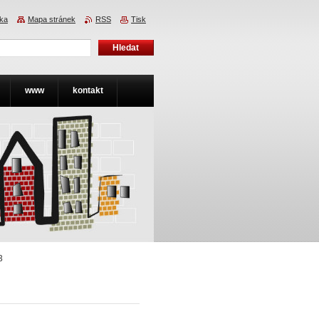
nka
Mapa stránek
RSS
Tisk
www
kontakt
3