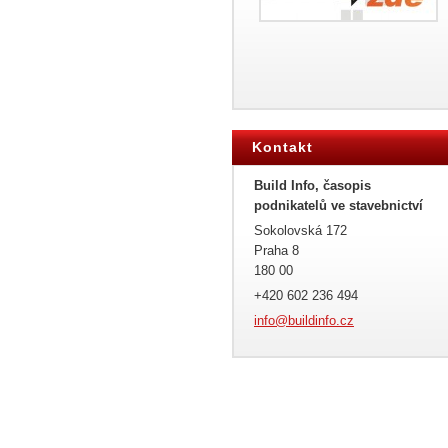
Kontakt
Build Info, časopis
podnikatelů ve stavebnictví
Sokolovská 172
Praha 8
180 00
+420 602 236 494
info@bui
ldinfo.c
z