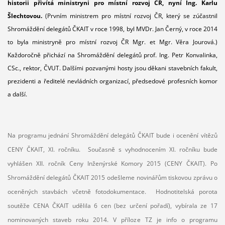
historii přivítá ministryni pro místní rozvoj ČR, nyní Ing. Karlu
Šlechtovou.
(Prvním ministrem pro místní rozvoj ČR, který se zúčastnil
Shromáždění delegátů ČKAIT v roce 1998, byl MVDr. Jan Černý, v roce 2014
to byla ministryně pro místní rozvoj ČR Mgr. et Mgr. Věra Jourová.)
Každoročně přichází na Shromáždění delegátů prof. Ing. Petr Konvalinka,
CSc., rektor, ČVUT. Dalšími pozvanými hosty jsou děkani stavebních fakult,
prezidenti a ředitelé nevládních organizací, předsedové profesních komor
a další.
Na programu jednání Shromáždění delegátů ČKAIT bude i ocenění vítězů
CENY ČKAIT, XI. ročníku. Současně s vyhodnocením XI. ročníku bude
vyhlášen XII. ročník Ceny Inženýrské Komory 2015 (CENY ČKAIT). Po
Shromáždění delegátů ČKAIT 2015 odešleme novinářům tiskovou zprávu o
oceněných stavbách včetně fotodokumentace. Hodnotitelská porota
soutěže CENA ČKAIT udělila 6 cen (bez určení pořadí), vybírala ze 17
nominovaných staveb roku 2014. V příloze TZ je info o programu