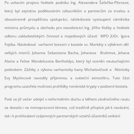
Po uvítacím projevu ředitele podniku Ing. Alexandera Šafaříka-Pštrosze,
který byl zejména poděkováním zákazníkům a partnerům za trvalou a
oboustranně prospěšnou spolupráci, následovala vystoupení náměstka
ministra průmyslu a obchodu pro stavebnictví Ing. Jiřího Koliby a ředitele
odboru zakladatelských činností a majetkových účastí MPO JUDr. Igora
Fojtíka. Následoval varhanní koncert v kostele sv. Markéty s výběrem děl
velkých mistrů: Johanna Sebastiana Bacha, Johanesa Brahmse, Jehana
Alaina a Felixe Mendelssona Bartholdyo, který byl oceněn neutuchajícím
potleskem. Zážitky z výkonu varhanistky Ivany Michalovičové a flétnistky
Evy Myslivcové navodily příjemnou a sváteční atmosféru. Tuto část
programu uzavřela možnost prohlídky románské krypty v podzemí kostela.
Poté se již večer odvíjel v neformálním duchu a během závěrečného rautu
se dostalo i na mimopracovní témata, což tradičně přispívá jak k navázání,
tak i k prohloubení vzájemných partnerských vztahů účastníků setkání.