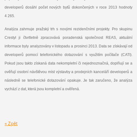
developerů dosáhl počet nových bytů dokončených v roce 2013 hodnoty
4 265.
Analýza zahrnuje pražský trh s novými rezidenčními projekty. Pro skupinu
Crestyl ji čtvrtletně zpracovává poradenská společnost REAS, aktuální
informace byly analyzovány v listopadu a prosinci 2013. Data se získávají od
developerů pomocí telefonického dotazování s využitím počítače (CATI).
Pokud jsou takto získaná data nekompletní či nejednoznačná, doplňují se a
ověřují osobní návštěvou míst výstavby a prodejních kanceláří developerů a
následně se telefonické dotazování opakuje. Je tak zaručeno, že analýza
vychází z dat, která jsou kompletní a ověřená.
« Zpět