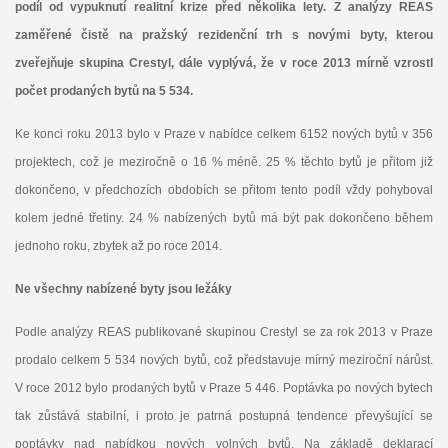
podíl od vypuknutí realitní krize před několika lety. Z analýzy REAS
zaměřené čistě na pražský rezidenční trh s novými byty, kterou
zveřejňuje skupina Crestyl, dále vyplývá, že v roce 2013 mírně vzrostl
počet prodaných bytů na 5 534.
Ke konci roku 2013 bylo v Praze v nabídce celkem 6152 nových bytů v 356
projektech, což je meziročně o 16 % méně. 25 % těchto bytů je přitom již
dokončeno, v předchozích obdobích se přitom tento podíl vždy pohyboval
kolem jedné třetiny. 24 % nabízených bytů má být pak dokončeno během
jednoho roku, zbytek až po roce 2014.
Ne všechny nabízené byty jsou ležáky
Podle analýzy REAS publikované skupinou Crestyl se za rok 2013 v Praze
prodalo celkem 5 534 nových bytů, což představuje mírný meziroční nárůst.
V roce 2012 bylo prodaných bytů v Praze 5 446. Poptávka po nových bytech
tak zůstává stabilní, i proto je patrná postupná tendence převyšující se
poptávky nad nabídkou nových volných bytů. Na základě deklarací