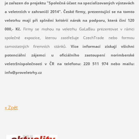
je zařazen do projektu "Společná účast na specializovaných výstavách
a veletrzích v zahraničí 2014". České firmy, prezentující se na tomto
veletrhu mají při splnění kritérií nárok na podporu, která činí 120
000,- Kč.
Firmy se mohou na veletrhu GaLaBau prezentovat v rámci
společné expozice, kterou zastřešuje CzechTrade nebo formou
samostatných firemních stánků.
Více informací získají všichni
potenciální zájemci u oficiálního zastoupení norimberské
veletržníspolečnosti v ČR na telefonu: 220 511 974 nebo mailu:
info@proveletrhy.cz
« Zpět