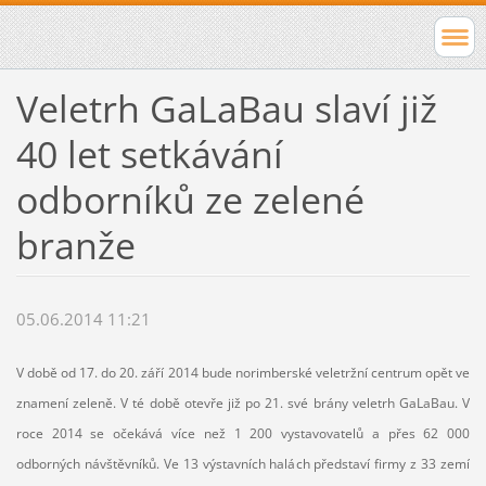
Veletrh GaLaBau slaví již
40 let setkávání
odborníků ze zelené
branže
05.06.2014 11:21
V době od 17. do 20. září 2014 bude norimberské veletržní centrum opět ve
znamení zeleně. V té době otevře již po 21. své brány veletrh GaLaBau. V
roce 2014 se očekává více než 1 200 vystavovatelů a přes 62 000
odborných návštěvníků. Ve 13 výstavních halách představí firmy z 33 zemí