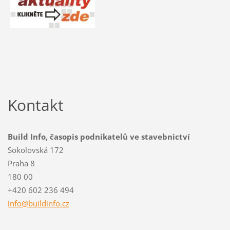
Kontakt
Build Info, časopis podnikatelů ve stavebnictví
Sokolovská 172
Praha 8
180 00
+420 602 236 494
info@bui
ldinfo.c
z