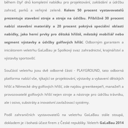
během čtyř dnů kompletní nabídku pro projektování, zakládání a údržbu
zahrad, parků a veřejné zeleně.
Kolem 50 procent vystavovatelů
prezentuje stavební stroje a stroje na údržbu. Přibližně 30 procent
nabízí stavební materiály a 20 procent pokrývá speciální oblasti
nabídky, jako herní prvky pro dětská hřiště, městský mobiliář nebo
segment výstavby a údržby golfových hřišť.
Odborným garantem a
iniciátorem veletrhu GaLaBau je Spolkový svaz zahradnictví, krajinářství a
výstavby sportovišť.
Součástí veletrhu jsou dvě odborné části - PLAYGROUND, tato odborná
platforma nabízí vše, týkající se projektování, výstavby a vybavení dětských
hřišť a Německé dny golfových hřišť, zde najdou greenkeepeři, manažeři a
provozovatelé golfových hřišť nejen stroje a nástroje pro údržbu trávníku,
ale i osivo, substráty a inovativní zavlažovací systémy.
Podíl zahraničních vystavovatelů na veletrhu GaLaBau stále stoupá,
dokladem je i bohatá účast firem z České republiky. Veletrh
GaLaBau 2014