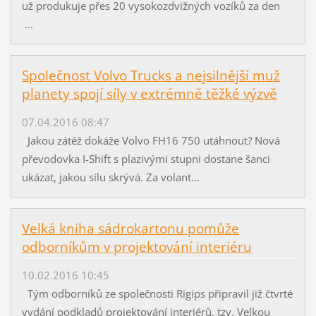
už produkuje přes 20 vysokozdvižných vozíků za den
...
Společnost Volvo Trucks a nejsilnější muž
planety spojí síly v extrémně těžké výzvě
07.04.2016 08:47
Jakou zátěž dokáže Volvo FH16 750 utáhnout? Nová
převodovka I-Shift s plazivými stupni dostane šanci
ukázat, jakou sílu skrývá. Za volant...
Velká kniha sádrokartonu pomůže
odborníkům v projektování interiéru
10.02.2016 10:45
Tým odborníků ze společnosti Rigips připravil již čtvrté
vydání podkladů projektování interiérů, tzv. Velkou