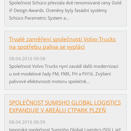
Společnost Schüco převzala dvě renomované ceny Gold
iF Design Awards. Oceněny byly fasádní systémy
Schüco Parametric System a...
Trvalé zaměření společnosti Volvo Trucks
na spotřebu paliva se vyplácí
08.04.2016 09:58
Společnost Volvo Trucks nyní zavádí další modernizaci
u své modelové řady FM, FMX, FH a FH16. Zvýšení
palivové efektivnosti motoru společně...
SPOLEČNOST SUMISHO GLOBAL LOGISTICS
EXPANDUJE V AREÁLU CTPARK PLZEŇ
08.04.2016 08:59
Japonská společnost Sumisho Global Logistics (SGL), jež