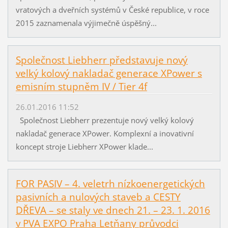
vratových a dveřních systémů v České republice, v roce
2015 zaznamenala výjimečně úspěšný...
Společnost Liebherr představuje nový
velký kolový nakladač generace XPower s
emisním stupněm IV / Tier 4f
26.01.2016 11:52
Společnost Liebherr prezentuje nový velký kolový
nakladač generace XPower. Komplexní a inovativní
koncept stroje Liebherr XPower klade...
FOR PASIV – 4. veletrh nízkoenergetických
pasivních a nulových staveb a CESTY
DŘEVA – se staly ve dnech 21. – 23. 1. 2016
v PVA EXPO Praha Letňany průvodci